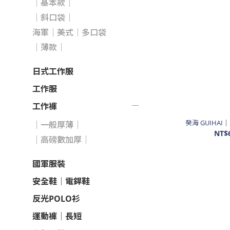
│基本款│
│斜口袋│
海軍│美式│多口袋
│薄款│
日式工作服
工作服
工作褲
癸海 GUIH
│一般厚薄│
NT$
│高磅數加厚│
國軍服裝
安全鞋│電銲鞋
反光POLO衫
運動褲│長短