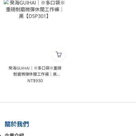
癸海GUIHAI│※多口袋※重磅
耐磨微彈休閒工作褲│黑
【DSP301】
NT$930
關於我們
企業介紹