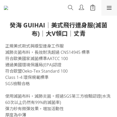
癸海 GUIHAI│美式飛行連身服(滅菌
布)│大V領口│丈青
正規美式款式與版型連身工作服
滅肺炎菌布料，長效耐洗超過 CNS14945 標準
符合歐美國家滅菌標準AATCC 100
通過美國環境保護局(EPA)認證
符合歐盟Oeko-Tex Standard 100
Class 1-4 環保規範標準
SGS檢驗合格
使用滅菌布料，滅肺炎菌。經過SGS第三方檢驗認證(水洗
60次以上仍然有99%的滅菌率)
彈力紗有微彈效果，增加活動性
厚度為中薄