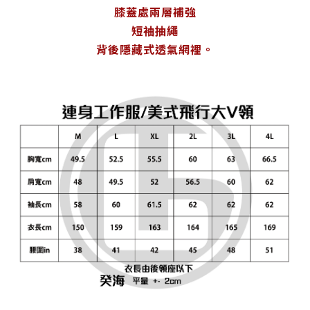
膝蓋處兩層補強
短袖抽繩
背後隱藏式透氣網裡。