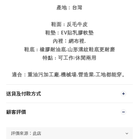
產地
:
台灣
鞋面
反毛牛皮
:
鞋墊
:
EV
貼乳膠軟墊
內裡
：
網布裡
.
鞋底
橡膠耐油底
山形溝紋鞋底更耐磨
:
.
特點
可工作
休閒兩用
:
/
適合：
重油污加工廠
機械場
營造業
工地都能穿。
.
.
.
送貨及付款方式
顧客評價