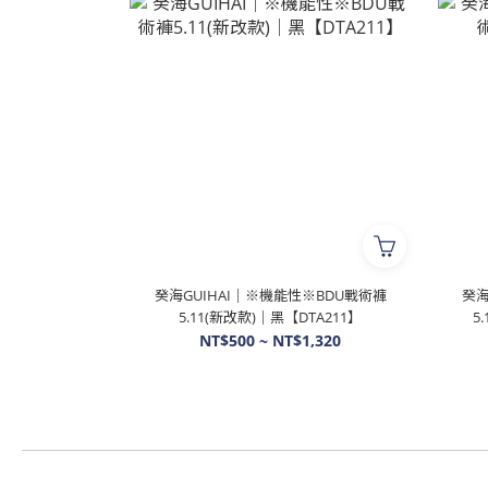
癸海GUIHAI│※機能性※BDU戰術褲
癸海
5.11(新改款)│黑【DTA211】
5
NT$500 ~ NT$1,320