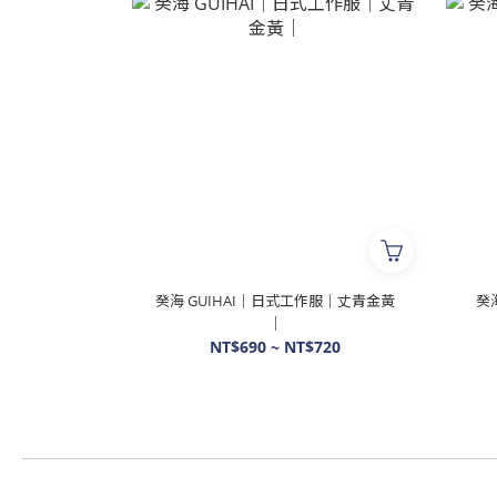
癸海 GUIHAI│日式工作服│丈青金黃
癸
│
NT$690 ~ NT$720