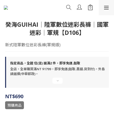
癸海GUIHAI│陸軍數位迷彩長褲│國軍
迷彩│軍規【D106】
新式陸軍數位迷彩長褲(軍規版)
指定商品，全館 任(混) 選滿2 件，即享免運.超取
全店，全單購買滿NT $1799，即享免運(超取.黑貓.貨到付)，外島
請選擇(中華郵政)。
NT$690
預購商品