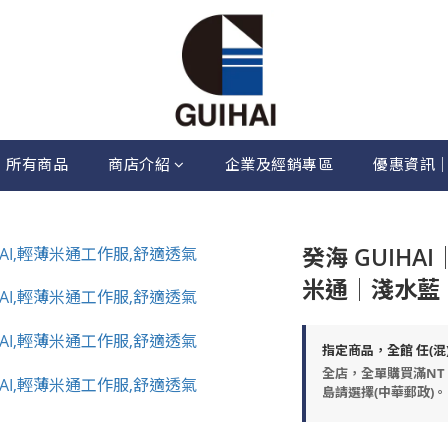
所有商品
商店介紹
企業及經銷專區
優惠資訊
癸海 GUIH
米通│淺水藍【
指定商品，全館 任(混
全店，全單購買滿NT 
島請選擇(中華郵政)。