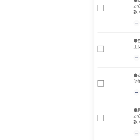
●
2
款
●
上
●
條
●
2
款