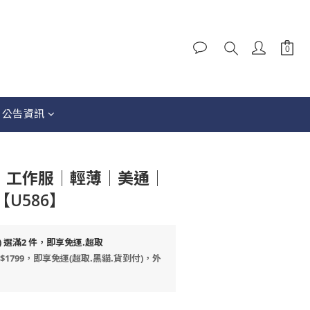
立即購買
│公告資訊
AI│工作服│輕薄│美通│
U586】
) 選滿2 件，即享免運.超取
$1799，即享免運(超取.黑貓.貨到付)，外