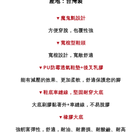
產地：台灣製
魔鬼氈設計
▼
方便穿脫，包覆性強
寬楦型鞋頭
▼
寬楦設計，寬敞舒適
PU
防霉透氣鞋墊
+
後叉乳膠
▼
能有減壓的效果、更加柔軟，舒適保護您的腳
鞋底車縫線，堅固耐穿大底
▼
大底刷膠黏著外
+
車縫線，不易脫膠
橡膠大底
▼
強軔富彈性，舒適，耐油、耐磨損、耐酸鹼、耐高