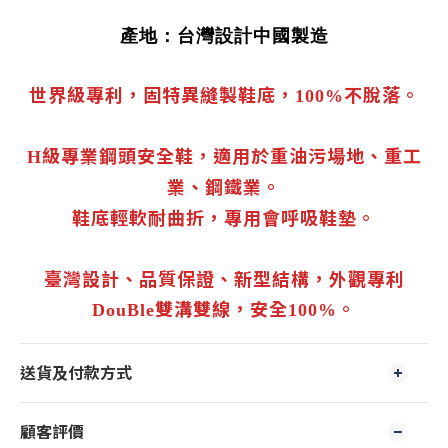
產地：台灣設計中國製造
世界級專利，固特異縫製鞋底，
不脫落。
100%
級專業鋼頭安全鞋，適用於重油污場地、重工
H
業、鋼鐵業。
鞋底輕軟耐曲折，專用會呼吸鞋墊。
臺灣設計、品質保證、新型結構，外觀專利
雙溝雙線，安全
。
DouBle
100%
送貨及付款方式
顧客評價