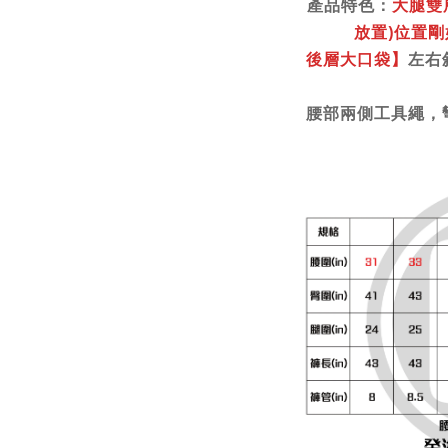
產品特色：
大腿雙
放置)位置
後層大口袋】
左右
腰部兩側工具繩，