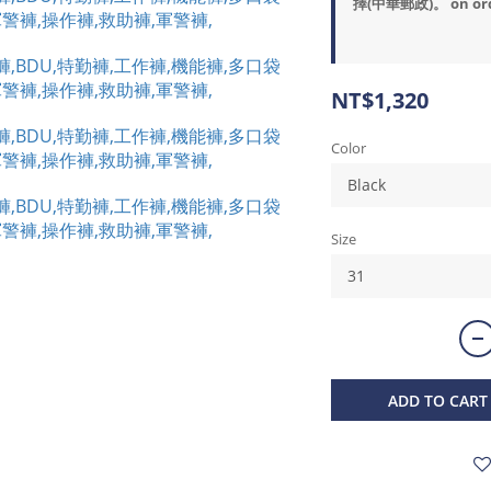
擇(中華郵政)。 on or
NT$1,320
Color
Size
ADD TO CART