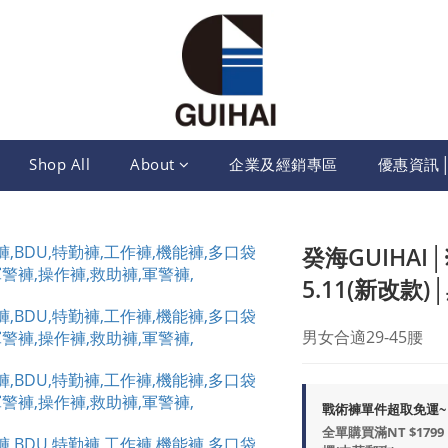
Shop All
About
企業及經銷專區
優惠資訊
癸海GUIHA
5.11(新改款)
男女合適29-45腰
戰術褲單件超取免運~ on 
全單購買滿NT $17