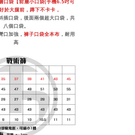
層口袋【前層小口袋(手機6.5吋可
剛好於大腿前，蹲下不卡卡，
斜插口袋，後面兩個超大口袋，共
八個口袋。
彎口加強，
褲子口袋全本布
，耐用
高