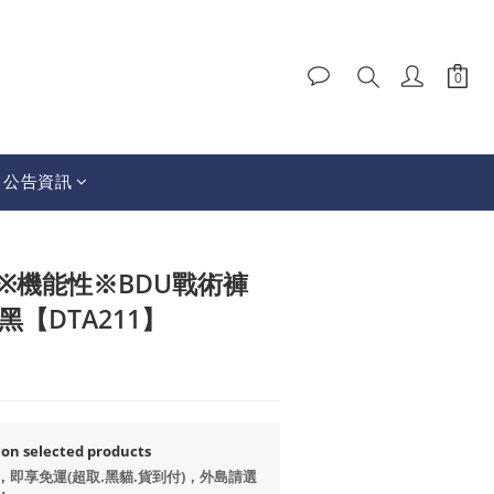
│公告資訊
BUY NOW
I│※機能性※BDU戰術褲
│黑【DTA211】
selected products
99，即享免運(超取.黑貓.貨到付)，外島請選