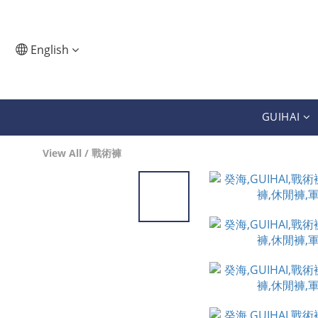
English
GUIHAI
View All
/
戰術褲