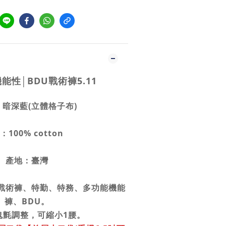
能性│BDU戰術褲5.11
暗深藍(立體格子布)
：100% cotton
產地：臺灣
戰術褲、特勤、特務、多功能機能
褲、BDU。
鬼氈調整，可縮小1腰。