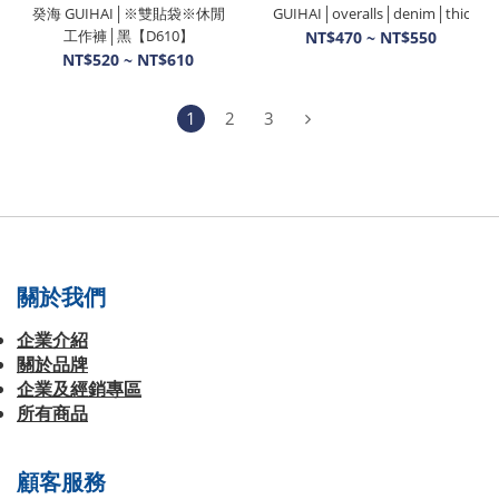
癸海 GUIHAI│※雙貼袋※休閒
GUIHAI│overalls│denim│thick
工作褲│黑【D610】
NT$470 ~ NT$550
NT$520 ~ NT$610
1
2
3
關於我們
企業介紹
關於品牌
企業及經銷專區
所有商品
顧客服務