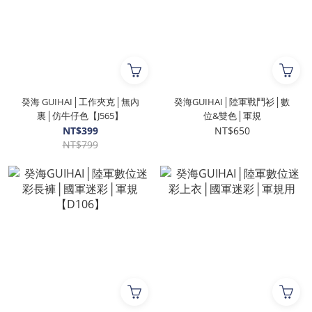
癸海 GUIHAI│工作夾克│無內
癸海GUIHAI│陸軍戰鬥衫│數
裏│仿牛仔色【J565】
位&雙色│軍規
NT$399
NT$650
NT$799