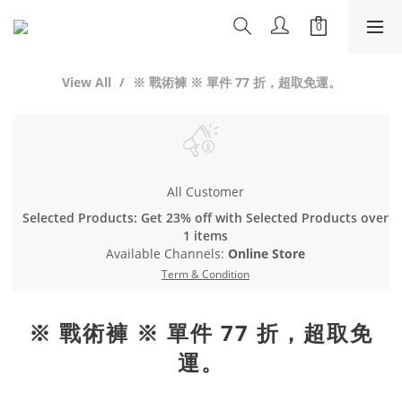
View All
※ 戰術褲 ※ 單件 77 折，超取免運。
All Customer
Selected Products: Get 23% off with Selected Products over
1 items
Available Channels:
Online Store
Term & Condition
※ 戰術褲 ※ 單件 77 折，超取免
運。