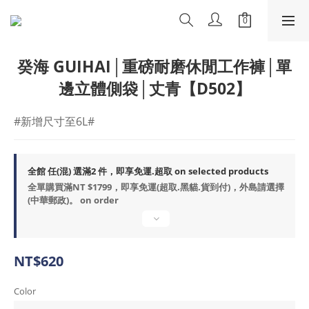
癸海 GUIHAI│重磅耐磨休閒工作褲│單
邊立體側袋│丈青【D502】
#新增尺寸至6L#
全館 任(混) 選滿2 件，即享免運.超取 on selected products
全單購買滿NT $1799，即享免運(超取.黑貓.貨到付)，外島請選擇
(中華郵政)。 on order
NT$620
Color