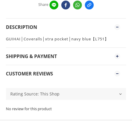
Share
DESCRIPTION
GUIHAI│Coveralls│xtra pocket│navy blue【L751】
SHIPPING & PAYMENT
CUSTOMER REVIEWS
No review for this product