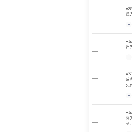
●
反
●
反
●
反
先
●左
寬
款