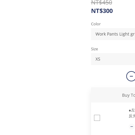
NT$450
NT$300
Color
Size
Buy T
●
反