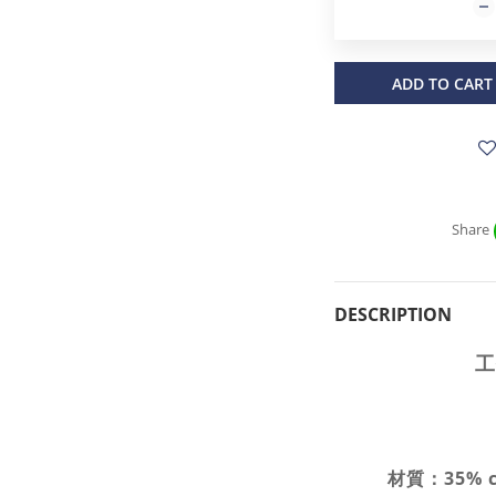
ADD TO CART
Share
DESCRIPTION
工
材質：35% c