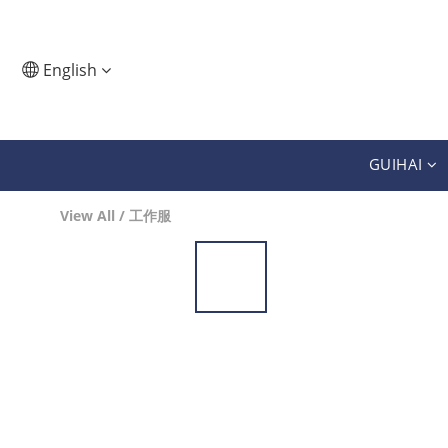
English
GUIHAI
View All
/
工作服