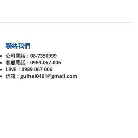
聯絡我們
公司電話：08-7350999
客服電話：0989-067-006
LINE：0989-067-006
信箱：guihai0401@gmail.com
公司地址：屏東縣長治鄉新潭村仁義巷58-2號(
僅為
聯絡地址，非實體店面，不對外開放，需要現場購
買請先預約聯絡
)