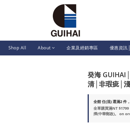
Shop All
About
企業及經銷專區
優惠資訊
癸海 GUIH
清│非瑕疵│
全館 任(混) 選滿2 件，即
全單購買滿NT $17
擇(中華郵政)。 on or