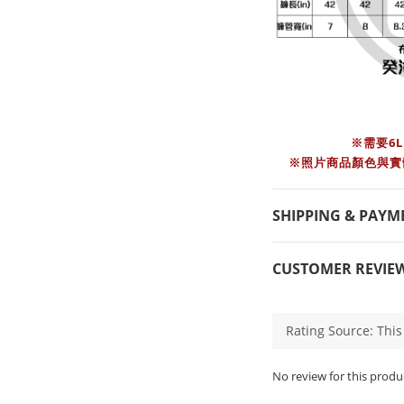
※需要6
※照片商品顏色與實
SHIPPING & PAYM
CUSTOMER REVIE
No review for this produ