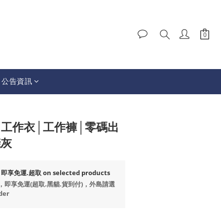
│公告資訊
BUY NOW
AI│工作衣│工作褲│零碼出
淺灰
享免運.超取 on selected products
99，即享免運(超取.黑貓.貨到付)，外島請選
der