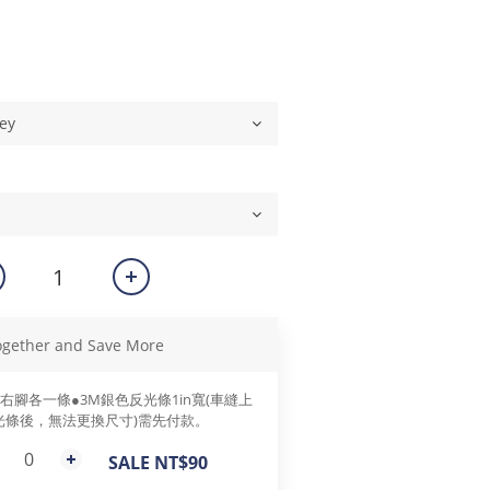
ogether and Save More
左右腳各一條●3M銀色反光條1in寬(車縫上
光條後，無法更換尺寸)需先付款。
SALE NT$90