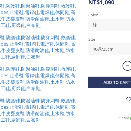
NT$1,090
Color
Size
ADD TO CART
Share