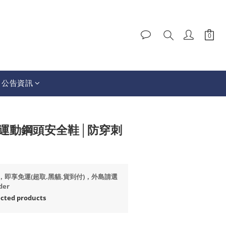
│公告資訊
BUY NOW
I│運動鋼頭安全鞋│防穿刺
99，即享免運(超取.黑貓.貨到付)，外島請選
der
ted products