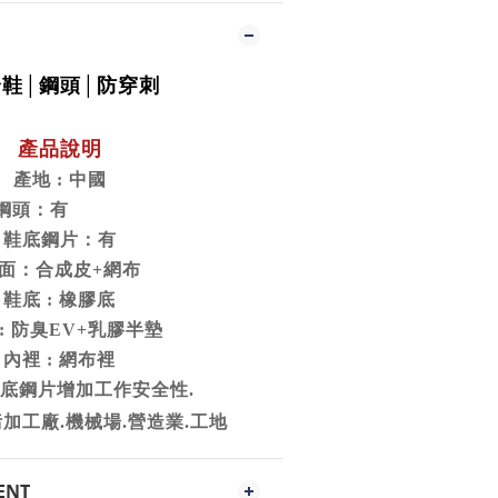
鞋│鋼頭│防穿刺
產品說明
產地
中國
:
鋼頭：有
鞋底鋼片：有
面：合成皮
網布
+
鞋底
橡膠底
:
防臭
乳膠半墊
:
EV+
內裡
網布裡
:
底鋼片增加工作安全性
.
污加工廠
機械場
營造業
工地
.
.
.
ENT