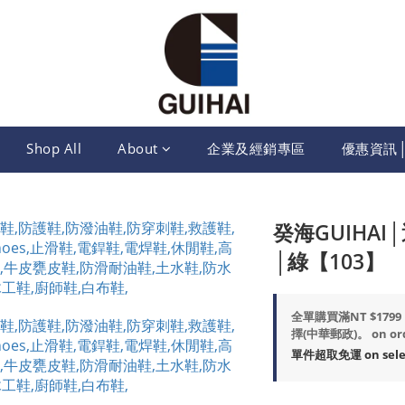
Shop All
About
企業及經銷專區
優惠資訊
癸海GUIHA
│綠【103】
全單購買滿NT $17
擇(中華郵政)。 on or
單件超取免運 on selec