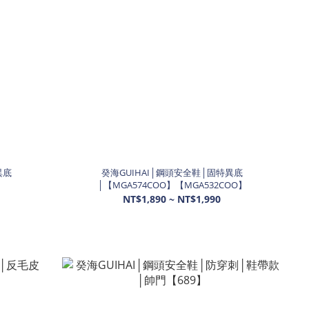
異底
癸海GUIHAI│鋼頭安全鞋│固特異底
│【MGA574COO】【MGA532COO】
NT$1,890 ~ NT$1,990