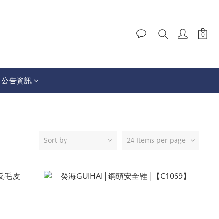
│公告資訊
Sort by
24 Items per page