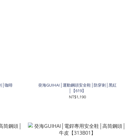
刺│咖啡
癸海GUIHAI│運動鋼頭安全鞋│防穿刺│黑紅
│【619】
NT$1,190