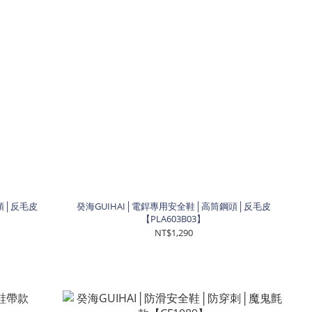
頭│反毛皮
癸海GUIHAI│電銲專用安全鞋│高筒鋼頭│反毛皮
【PLA603B03】
NT$1,290