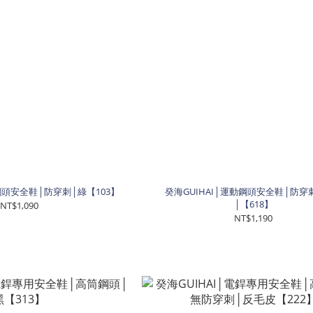
動鋼頭安全鞋│防穿刺│綠【103】
癸海GUIHAI│運動鋼頭安全鞋│防穿
│【618】
NT$1,090
NT$1,190