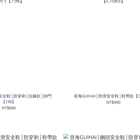
長筒安全鞋│防穿刺│拉鍊款│帥門
癸海GUIHAI│防滑安全鞋│鞋帶款【C
【198】
NT$990
NT$890