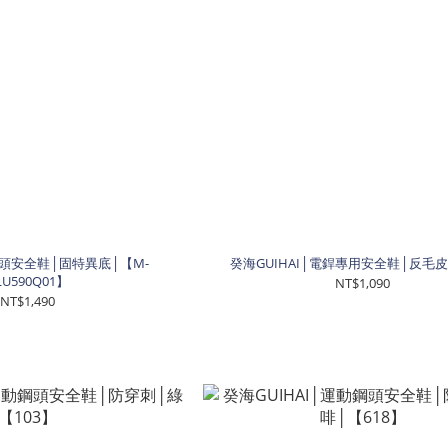
│鋼頭安全鞋│固特異底│【M-
癸海GUIHAI│電銲專用安全鞋│反毛皮
LU590Q01】
NT$1,090
NT$1,490