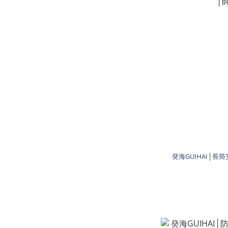
癸海GUIHAI│