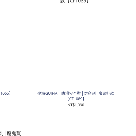
1065】
癸海GUIHAI│防滑安全鞋│防穿刺│魔鬼氈款
【CF1089】
NT$1,090