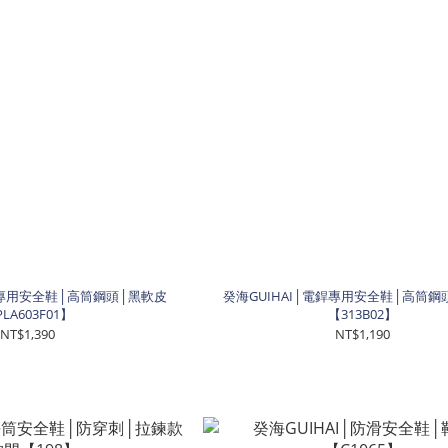
銲專用安全鞋│高筒鋼頭│黑軟皮
癸海GUIHAI│電銲專用安全鞋│高筒鋼
LA603F01】
【313B02】
NT$1,390
NT$1,190