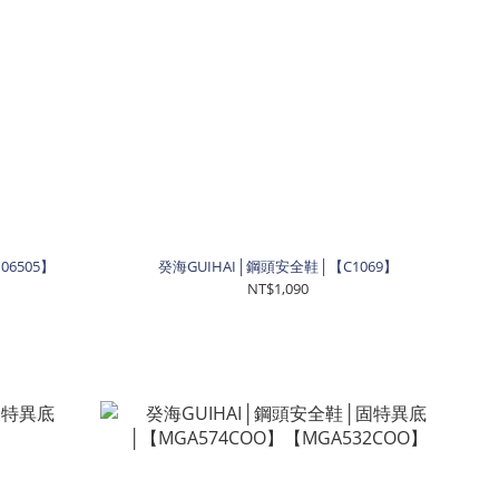
6505】
癸海GUIHAI│鋼頭安全鞋│【C1069】
NT$1,090