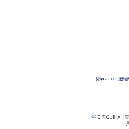
癸海GUIHAI│運