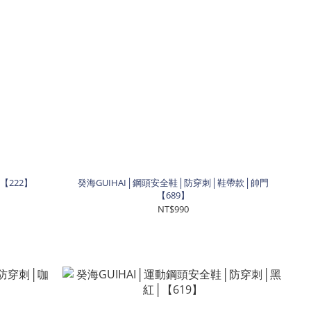
【222】
癸海GUIHAI│鋼頭安全鞋│防穿刺│鞋帶款│帥門
【689】
NT$990