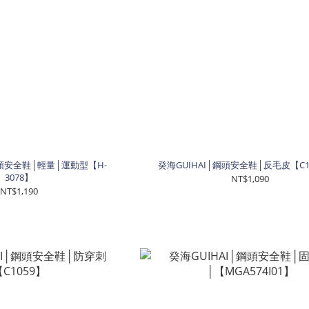
鋼頭安全鞋│輕量│運動型【H-
癸海GUIHAI│鋼頭安全鞋│反毛皮【C10
3078】
NT$1,090
NT$1,190