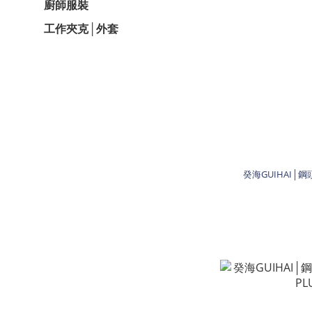
廚師服裝
工作夾克│外套
癸海GUIHAI│