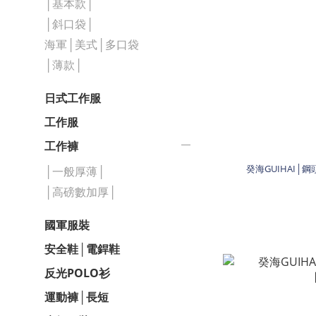
│基本款│
│斜口袋│
海軍│美式│多口袋
│薄款│
日式工作服
工作服
工作褲
癸海GUIHAI│
│一般厚薄│
│高磅數加厚│
國軍服裝
安全鞋│電銲鞋
反光POLO衫
運動褲│長短