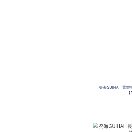
癸海GUIHAI│電
【P