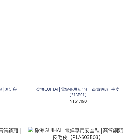
頭│無防穿
癸海GUIHAI│電銲專用安全鞋│高筒鋼頭│牛皮
【313B01】
NT$1,190