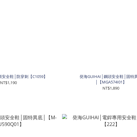
鋼頭安全鞋│防穿刺【C1059】
癸海GUIHAI│鋼頭安全鞋│固特
│【MGA574I01】
NT$1,190
NT$1,890