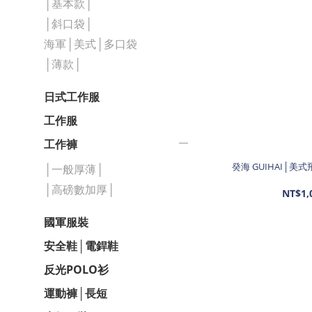
│基本款│
│斜口袋│
海軍│美式│多口袋
│薄款│
日式工作服
工作服
工作褲
癸海 GUIHAI│美
│一般厚薄│
│高磅數加厚│
NT$1,
國軍服裝
安全鞋│電銲鞋
反光POLO衫
運動褲│長短