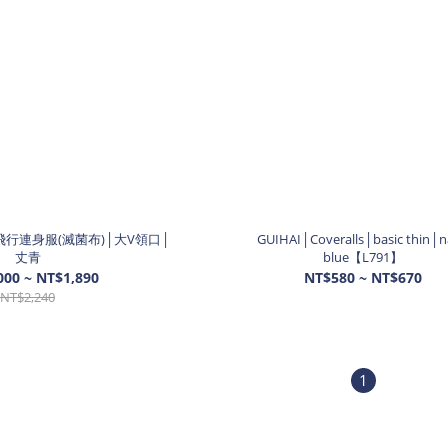
式飛行連身服(滅菌布)│大V領口│
GUIHAI│Coveralls│basic thin│
丈青
blue【L791】
000 ~ NT$1,890
NT$580 ~ NT$670
NT$2,240
1