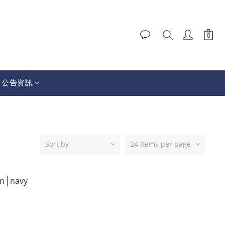
│公告資訊
Sort by
24 Items per page