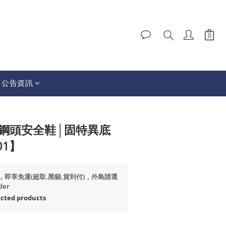
│公告資訊
BUY NOW
I│鋼頭安全鞋│固特異底
01】
99，即享免運(超取.黑貓.貨到付)，外島請選
der
ted products