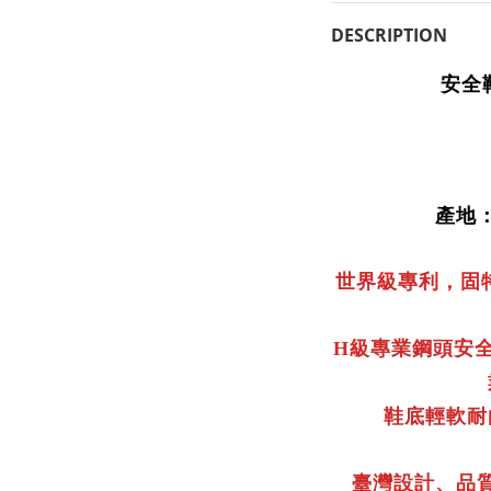
DESCRIPTION
安全
產地
世界級專利，固
級專業鋼頭安
H
鞋底輕軟耐
臺灣設計、品