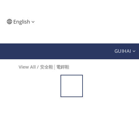
English
GUIHAI
View All
/
安全鞋│電銲鞋