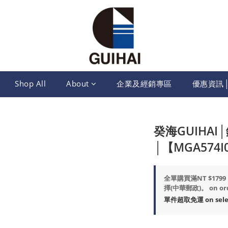
Shop All
About
企業及經銷專區
優惠資訊
癸海GUIHA
│【MGA574I
全單購買滿NT $17
擇(中華郵政)。 on or
單件超取免運 on selec