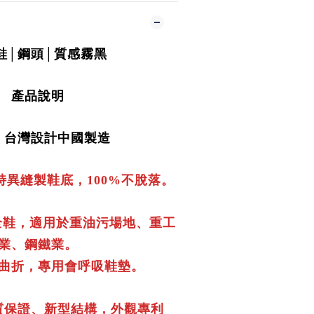
鞋│鋼頭│質感霧黑
產品說明
：台灣設計中國製造
特異縫製鞋底，
不脫落。
100%
全鞋，適用於重油污場地、重工
業、鋼鐵業。
曲折，專用會呼吸鞋墊。
質保證、新型結構，外觀專利