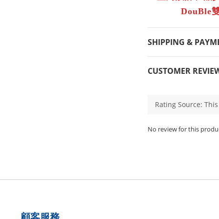
DouBle
SHIPPING & PAYM
CUSTOMER REVIE
No review for this produ
顧客服務