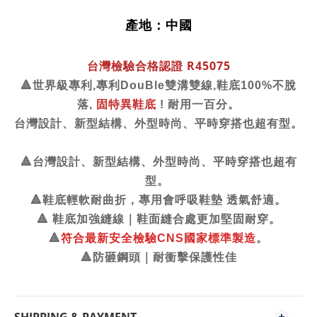
產地：中國
台灣檢驗合格認證
R45075
世界級專利
專利
雙溝雙線
鞋底
不脫
🔺
,
DouBle
,
100%
落
固特異鞋底
耐用一百分。
,
!
台灣設計、新型結構、外型時尚、平時穿搭也超有型。
台灣設計、新型結構、外型時尚、平時穿搭也超有
🔺
型。
鞋底輕軟耐曲折，專用會呼吸鞋墊
透氣舒適。
🔺
鞋底加強縫線｜鞋面縫合處更加堅固耐穿。
🔺
符合最新安全檢驗
國家標準製造
。
🔺
CNS
防砸鋼頭｜耐衝擊保護性佳
🔺