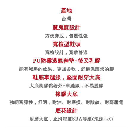
產地
台灣
魔鬼氈設計
方便穿脫，包覆性強
寬楦型鞋頭
寬楦設計，寬敞舒適
PU
防霉透氣鞋墊
+
後叉乳膠
能有減壓的效果、更加柔軟，舒適保護您的腳
鞋底車縫線，堅固耐穿大底
大底刷膠黏著外
+
車縫線，不易脫膠
橡膠大底
強軔富彈性，舒適，耐油、耐磨損、耐酸鹼、耐高壓電
底花設計
耐磨大底，止滑程度
SRA
等級
(
泡沫
+
水
)