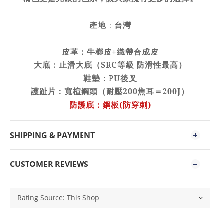
產地：台灣
皮革：牛榔皮
+
織帶合成皮
大底：止滑大底（
SRC
等級
防滑性最高）
鞋墊：
PU
後叉
護趾片：寬楦鋼頭（耐壓
200
焦耳＝
200J
）
防護底：鋼板(防穿刺)
SHIPPING & PAYMENT
CUSTOMER REVIEWS